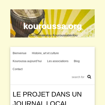
kouroussa.org
Kouroussakalou Kouroussatérilou
Bienvenue
Histoire, art et culture
Kouroussa aujourd’hui
Les associations
Blog
Contact
LE PROJET DANS UN
JOURNAL LOCAL