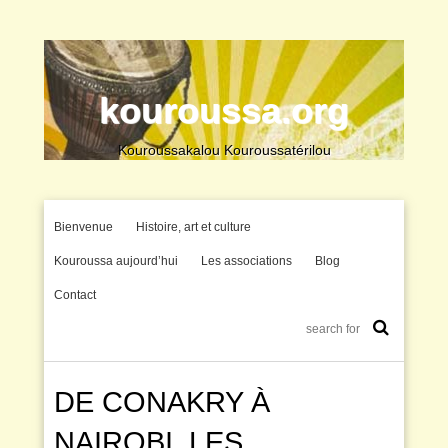
kouroussa.org
Kouroussakalou Kouroussatérilou
Bienvenue
Histoire, art et culture
Kouroussa aujourd’hui
Les associations
Blog
Contact
DE CONAKRY À
NAIROBI, LES